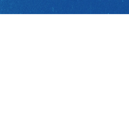
BIZIMLE ILETIŞIME GEÇIN
+30 22520 31450
Kampos Plagias, Plomari, 81200, Midilli, Yunanistan