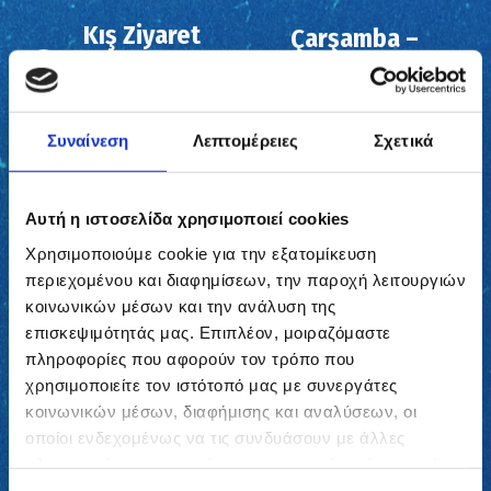
Kış Ziyaret
Çarşamba –
Saatleri
Cuma
Kasım – Mayıs
10:00 - 14:00
Συναίνεση
Λεπτομέρειες
Σχετικά
Turlar her 30 dakikada bir başlamaktadır.
Değerli ziyaretçiler, müze 15 Ağustos'ta kapalı
olacaktır.
Αυτή η ιστοσελίδα χρησιμοποιεί cookies
Χρησιμοποιούμε cookie για την εξατομίκευση
Önemli Bilgilendirme:
Online rezervasyon
περιεχομένου και διαφημίσεων, την παροχή λειτουργιών
zorunludur. Kapalı olabileceğimiz günler (resmi
κοινωνικών μέσων και την ανάλυση της
tatiller, yerel festivaller vb.) için lütfen rezervasyon
επισκεψιμότητάς μας. Επιπλέον, μοιραζόμαστε
takvimini kontrol edin.
πληροφορίες που αφορούν τον τρόπο που
χρησιμοποιείτε τον ιστότοπό μας με συνεργάτες
κοινωνικών μέσων, διαφήμισης και αναλύσεων, οι
BIR TUR AYIRT
οποίοι ενδεχομένως να τις συνδυάσουν με άλλες
πληροφορίες που τους έχετε παραχωρήσει ή τις οποίες
έχουν συλλέξει σε σχέση με την από μέρους σας χρήση