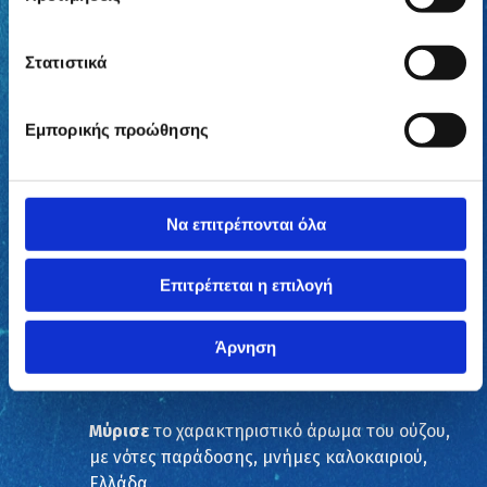
Δες
από κοντά τη σύγχρονη διαδικασία
εμφιάλωσης που εξασφαλίζει ότι κάθε
σταγόνα είναι εξαιρετικής ποιότητας.
Στατιστικά
Εμπορικής προώθησης
Να επιτρέπονται όλα
Επιτρέπεται η επιλογή
Άρνηση
Μύρισε
το χαρακτηριστικό άρωμα του ούζου,
με νότες παράδοσης, μνήμες καλοκαιριού,
Ελλάδα.