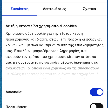
γλυκάνισο Λισβορίου, που καλλιεργείται
στα δικά μας κτήματα, με φροντίδα και
Συναίνεση
Λεπτομέρειες
Σχετικά
σεβασμό στη γη.
Αυτή η ιστοσελίδα χρησιμοποιεί cookies
Χρησιμοποιούμε cookie για την εξατομίκευση
περιεχομένου και διαφημίσεων, την παροχή λειτουργιών
κοινωνικών μέσων και την ανάλυση της επισκεψιμότητάς
μας. Επιπλέον, μοιραζόμαστε πληροφορίες που
αφορούν τον τρόπο που χρησιμοποιείτε τον ιστότοπό
μας με συνεργάτες κοινωνικών μέσων, διαφήμισης και
αναλύσεων, οι οποίοι ενδεχομένως να τις συνδυάσουν
με άλλες πληροφορίες που τους έχετε παραχωρήσει ή
τις οποίες έχουν συλλέξει σε σχέση με την από μέρους
σας χρήση των υπηρεσιών τους.
Επιλογή
Αναγκαία
συγκατάθεσης
Προτιμήσεις